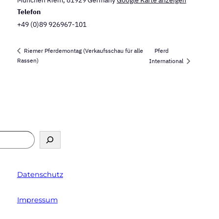
München Riem
,
81929
Germany
Google Karte anzeigen
Telefon
+49 (0)89 926967-101
Pferd
Riemer Pferdemontag (Verkaufsschau für alle
Rassen)
International
Datenschutz
Impressum