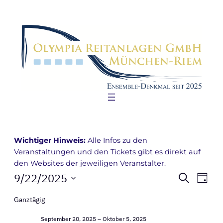
Wichtiger Hinweis:
Alle Infos zu den
Veranstaltungen und den Tickets gibt es direkt auf
den Websites der jeweiligen Veranstalter.
Veranstaltungen
Verans
Ver
9/22/2025
Suche
Tag
Ans
Suche
Datum
for
Ganztägig
Nav
wählen.
und
September
September 20, 2025
–
Oktober 5, 2025