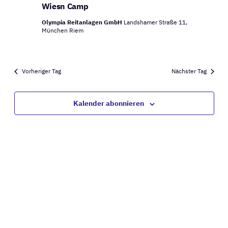
Ansich
Wiesn Camp
22,
Naviga
Olympia Reitanlagen GmbH
Landshamer Straße 11,
2025
München Riem
Vorheriger Tag
Nächster Tag
Kalender abonnieren