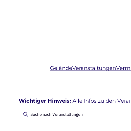
Gelände
Veranstaltungen
Vermi
Wichtiger Hinweis:
Alle Infos zu den Vera
Veranstaltungen
Veranstaltu
Bitte
Schlüsselwort
Suche
eingeben.