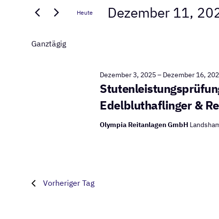
for
Dezember 11, 20
Suche
Heute
und
nach
Dezember
Datum
Veranstaltungen
Ansichten,
wählen.
Ganztägig
Schlüsselwort.
11,
Navigation
Dezember 3, 2025
–
Dezember 16, 20
Stutenleistungsprüfun
2025
Edelbluthaflinger & R
Olympia Reitanlagen GmbH
Landsham
Vorheriger Tag