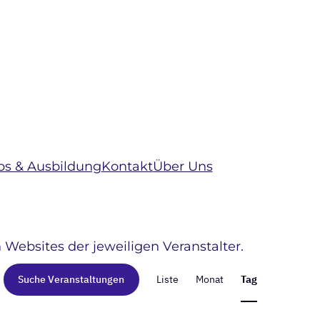
bs & Ausbildung
Kontakt
Über Uns
 Websites der jeweiligen Veranstalter.
Veransta
Suche Veranstaltungen
Liste
Monat
Tag
Ansichte