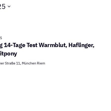
25
25
g 14-Tage Test Warmblut, Haflinger,
eitpony
er Straße 11, München Riem