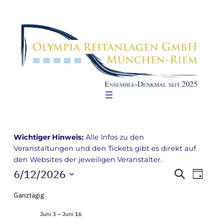
Wichtiger Hinweis:
Alle Infos zu den
Veranstaltungen und den Tickets gibt es direkt auf
den Websites der jeweiligen Veranstalter.
Veranstaltungen
Verans
Ver
6/12/2026
Suche
Tag
Ans
Suche
Datum
for
Ganztägig
Nav
wählen.
und
Juni
Juni 3
–
Juni 16