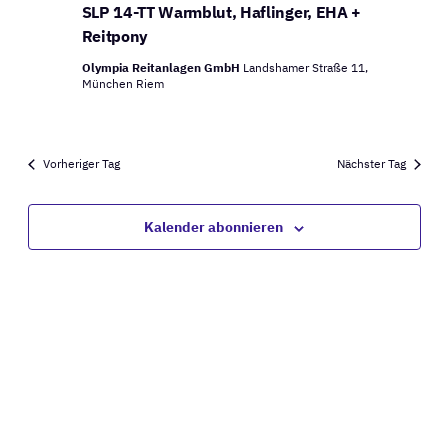
Ansich
SLP 14-TT Warmblut, Haflinger, EHA +
12,
Naviga
Reitpony
2026
Olympia Reitanlagen GmbH
Landshamer Straße 11,
München Riem
Vorheriger Tag
Nächster Tag
Kalender abonnieren