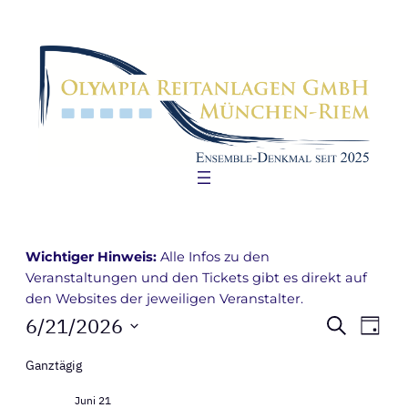
Wichtiger Hinweis:
Alle Infos zu den
Veranstaltungen und den Tickets gibt es direkt auf
den Websites der jeweiligen Veranstalter.
Veranstaltungen
Verans
Ver
6/21/2026
Suche
Tag
Ans
Suche
Datum
for
Ganztägig
Nav
wählen.
und
Juni
Juni 21