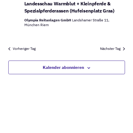
Ansich
Landesschau Warmblut + Kleinpferde &
21,
Naviga
Spezialpferderassen (Hufeisenplatz Gras)
2026
Olympia Reitanlagen GmbH
Landshamer Straße 11,
München Riem
Vorheriger Tag
Nächster Tag
Kalender abonnieren