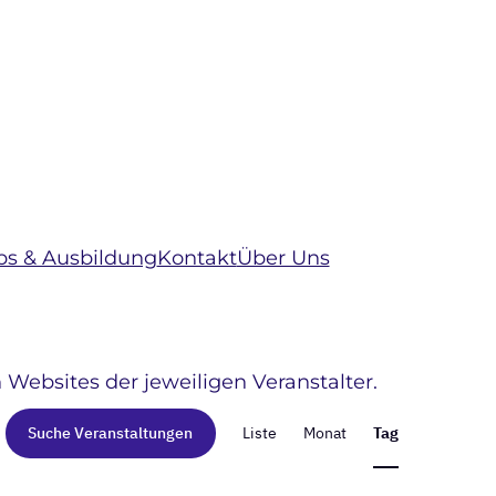
bs & Ausbildung
Kontakt
Über Uns
 Websites der jeweiligen Veranstalter.
Veransta
Suche Veranstaltungen
Liste
Monat
Tag
Ansichte