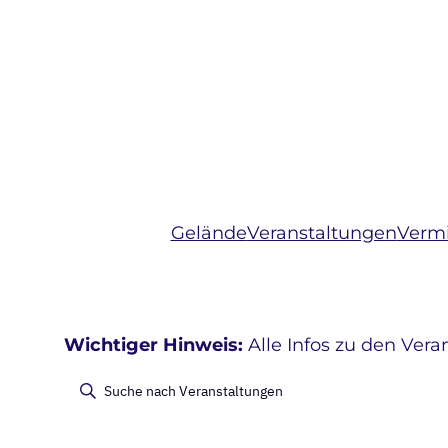
Gelände
Veranstaltungen
Vermi
Wichtiger Hinweis:
Alle Infos zu den Vera
Veranstaltungen
Veranstaltu
Bitte
Schlüsselwort
Suche
eingeben.