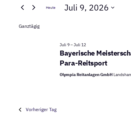
for
Juli 9, 2026
Suche
Heute
und
nach
Juli
Datum
Veranstaltungen
Ansichten,
wählen.
Ganztägig
Schlüsselwort.
9,
Navigation
Juli 9
–
Juli 12
Bayerische Meisterscha
2026
Para-Reitsport
Olympia Reitanlagen GmbH
Landsham
Vorheriger Tag